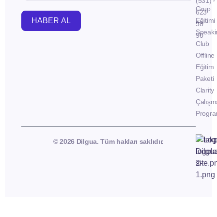
(531)
Grup
623
HABER AL
Eğitimi
98
Speaki
90
Club
Offline
Eğitim
Paketi
Clarity
Çalışm
Progra
© 2026 Dilgua. Tüm hakları saklıdır.