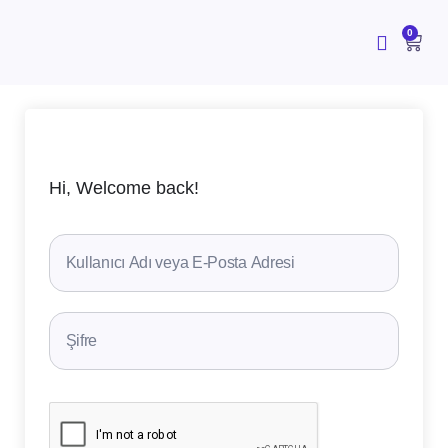
İçeriğe
atla
CAR
0
Hi, Welcome back!