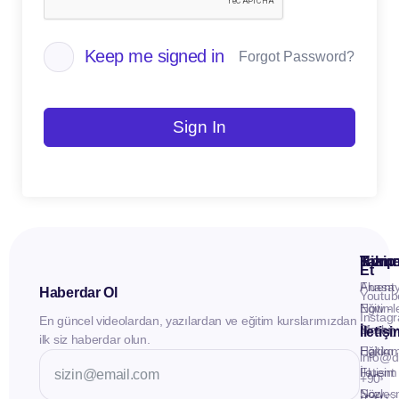
Keep me signed in
Forgot Password?
Sign In
Kuru
Hizme
Takip
Et
Anasay
Fluent
Haberdar Ol
Youtub
Eğitiml
Now -
Instag
En güncel videolardan, yazılardan ve eğitim kurslarımızdan
Materya
Birebir
İletiş
ilk siz haberdar olun.
Hakkı
Eğitim
info@d
İletişim
Fluent
+90
Sözleş
Now -