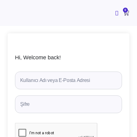
İçeriğe
atla
CAR
0
Hi, Welcome back!