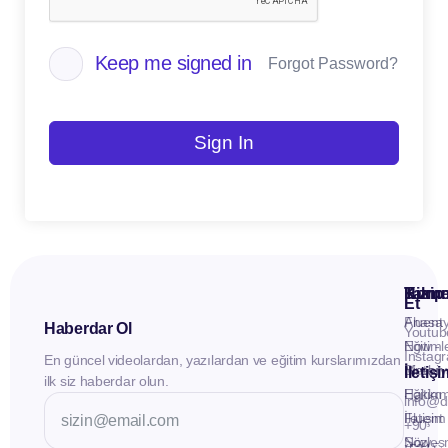
Keep me signed in
Forgot Password?
Sign In
Kuru
Hizme
Takip
Et
Anasay
Fluent
Haberdar Ol
Youtub
Eğitiml
Now -
Instag
En güncel videolardan, yazılardan ve eğitim kurslarımızdan
Materya
Birebir
İletiş
ilk siz haberdar olun.
Hakkı
Eğitim
info@d
İletişim
Fluent
+90
Sözleş
Now -