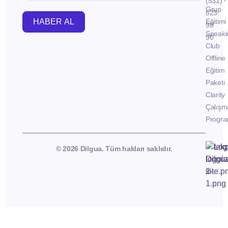
(531)
Grup
623
HABER AL
Eğitimi
98
Speaki
90
Club
Offline
Eğitim
Paketi
Clarity
Çalışm
Progra
© 2026 Dilgua. Tüm hakları saklıdır.