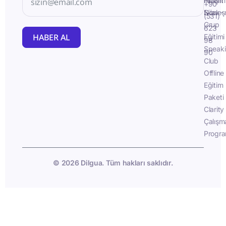
İletişim
Fluent
+90
Sözleş
Now -
(531)
Grup
623
HABER AL
Eğitimi
98
Speak
90
Club
Offline
Eğitim
Paketi
Clarity
Çalışm
Progra
© 2026 Dilgua. Tüm hakları saklıdır.