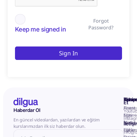
Forgot
Password?
Keep me signed in
Sign In
Kurum
Hizme
Takip
Et
Anasa
Fluent
Haberdar Ol
Youtu
Eğitiml
Now -
Instag
En güncel videolardan, yazılardan ve eğitim
Matery
Birebir
İletiş
kurslarımızdan ilk siz haberdar olun.
Hakkı
Eğitim
info@d