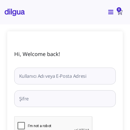
İçeriğe
CAR
atla
0
Hi, Welcome back!