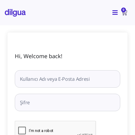
İçeriğe
CAR
atla
0
Hi, Welcome back!