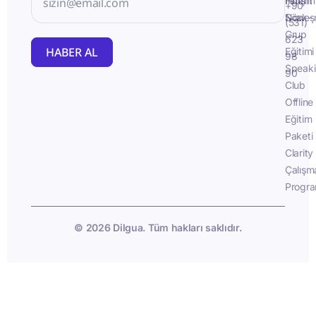
İletişim
Fluent
+90
Sözleş
Now -
(531)
Grup
623
HABER AL
Eğitimi
98
Speak
90
Club
Offline
Eğitim
Paketi
Clarity
Çalışm
Progra
© 2026 Dilgua. Tüm hakları saklıdır.