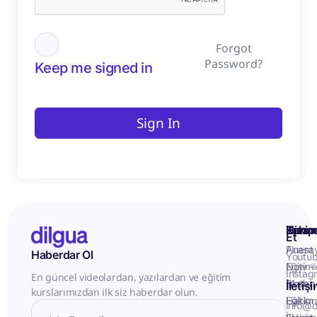
Forgot
Password?
Keep me signed in
Sign In
Kurum
Hizme
Takip
Et
Anasa
Fluent
Haberdar Ol
Youtu
Eğitiml
Now -
Instag
En güncel videolardan, yazılardan ve eğitim
Matery
Birebir
İletiş
kurslarımızdan ilk siz haberdar olun.
Hakkı
Eğitim
info@d