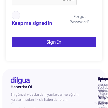
Forgot
Password?
Keep me signed in
Sign In
Kurum
Hizme
Takip
Et
Anasa
Fluent
Haberdar Ol
Youtu
Eğitiml
Now -
Instag
En güncel videolardan, yazılardan ve eğitim
Matery
Birebir
İletiş
kurslarımızdan ilk siz haberdar olun.
Hakkı
Eğitim
info@d