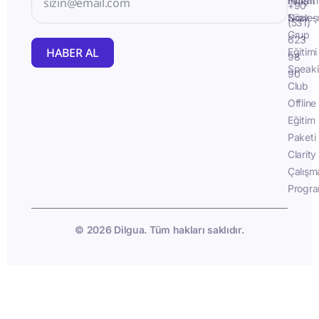
İletişim
Fluent
+90
Sözleş
Now -
(531)
Grup
623
HABER AL
Eğitimi
98
Speak
90
Club
Offline
Eğitim
Paketi
Clarity
Çalışm
Progra
© 2026 Dilgua. Tüm hakları saklıdır.