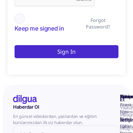
Forgot
Password?
Keep me signed in
Sign In
Kurum
Hizme
Takip
Et
Anasa
Fluent
Haberdar Ol
Youtu
Eğitiml
Now -
Instag
En güncel videolardan, yazılardan ve eğitim
Matery
Birebir
İletiş
kurslarımızdan ilk siz haberdar olun.
Hakkı
Eğitim
info@d