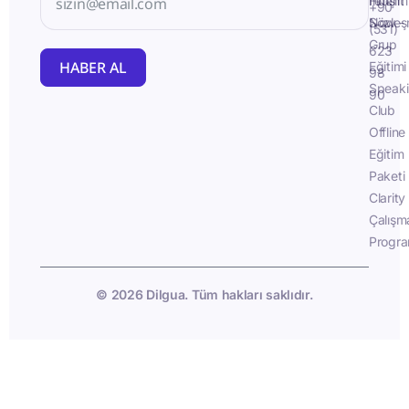
İletişim
Fluent
+90
Sözleş
Now -
(531)
Grup
623
HABER AL
Eğitimi
98
Speak
90
Club
Offline
Eğitim
Paketi
Clarity
Çalışm
Progra
© 2026 Dilgua. Tüm hakları saklıdır.