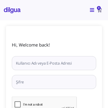
İçeriğe
CAR
atla
0
Hi, Welcome back!