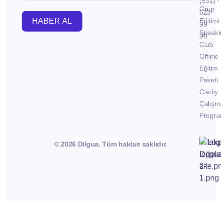
(531)
Grup
623
HABER AL
Eğitimi
98
Speaki
90
Club
Offline
Eğitim
Paketi
Clarity
Çalışm
Progra
© 2026 Dilgua. Tüm hakları saklıdır.