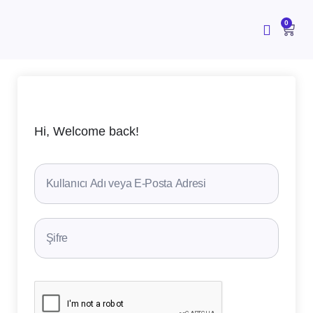
İçeriğe
atla
CAR
0
Hi, Welcome back!