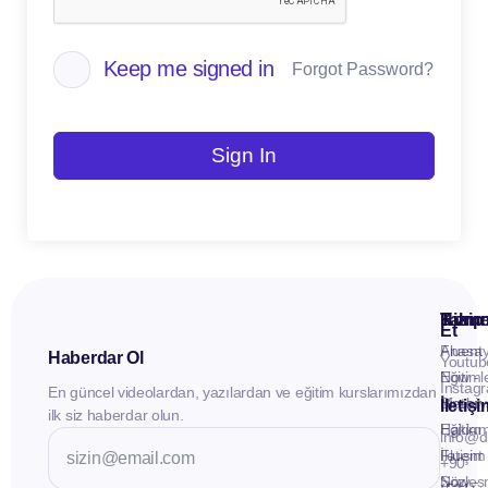
Keep me signed in
Forgot Password?
Sign In
Kuru
Hizme
Takip
Et
Anasay
Fluent
Haberdar Ol
Youtub
Eğitiml
Now -
Instag
En güncel videolardan, yazılardan ve eğitim kurslarımızdan
Materya
Birebir
İletiş
ilk siz haberdar olun.
Hakkı
Eğitim
info@d
İletişim
Fluent
+90
Sözleş
Now -