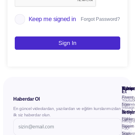
Keep me signed in
Forgot Password?
Sign In
Kuru
Hizme
Takip
Et
Anasay
Fluent
Haberdar Ol
Youtub
Eğitiml
Now -
Instag
En güncel videolardan, yazılardan ve eğitim kurslarımızdan
Materya
Birebir
İletiş
ilk siz haberdar olun.
Hakkı
Eğitim
info@d
İletişim
Fluent
+90
Sözleş
Now -