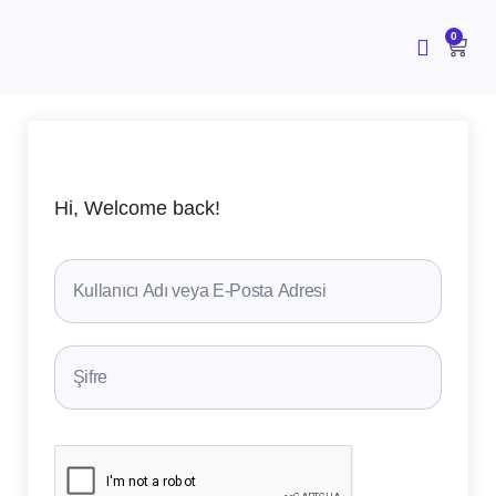
İçeriğe
atla
CAR
0
Hi, Welcome back!