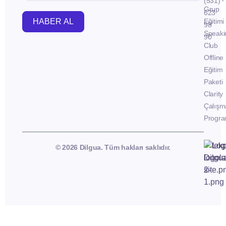
(531)
Grup
623
HABER AL
Eğitimi
98
Speaki
90
Club
Offline
Eğitim
Paketi
Clarity
Çalışm
Progra
© 2026 Dilgua. Tüm hakları saklıdır.