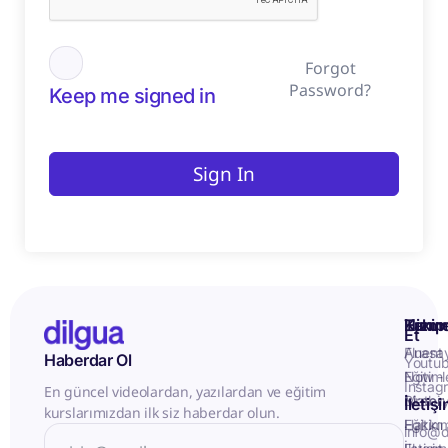
Forgot
Password?
Keep me signed in
Sign In
Kurum
Hizme
Takip
Et
Anasa
Fluent
Haberdar Ol
Youtu
Eğitiml
Now -
Instag
En güncel videolardan, yazılardan ve eğitim
Matery
Birebir
İletiş
kurslarımızdan ilk siz haberdar olun.
Hakkı
Eğitim
info@d