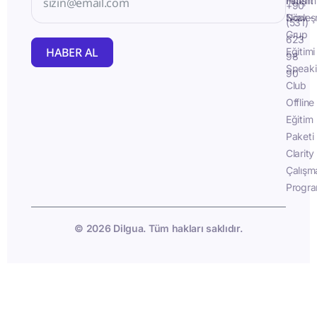
İletişim
Fluent
+90
Sözleş
Now -
(531)
Grup
623
HABER AL
Eğitimi
98
Speak
90
Club
Offline
Eğitim
Paketi
Clarity
Çalışm
Progra
© 2026 Dilgua. Tüm hakları saklıdır.