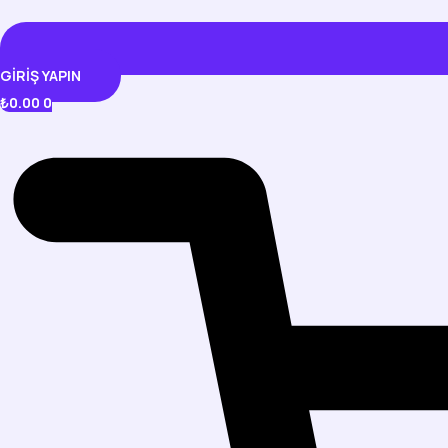
GIRIŞ YAPIN
₺
0.00
0