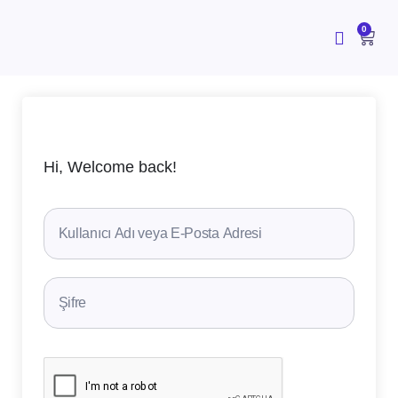
İçeriğe
atla
CAR
0
Hi, Welcome back!