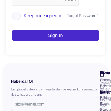
Keep me signed in
Forgot Password?
Sign In
Kuru
Hizme
Takip
Et
Anasay
Fluent
Haberdar Ol
Youtub
Eğitiml
Now -
Instag
En güncel videolardan, yazılardan ve eğitim kurslarımızdan
Materya
Birebir
İletiş
ilk siz haberdar olun.
Hakkı
Eğitim
info@d
İletişim
Fluent
+90
Sözleş
Now -