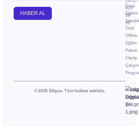
(531)
Grup
623
HABER AL
Eğitimi
98
Speaki
90
Club
Offline
Eğitim
Paketi
Clarity
Çalışm
Progra
© 2026 Dilgua. Tüm hakları saklıdır.