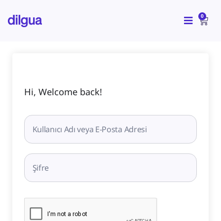
İçeriğe
CAR
atla
0
Hi, Welcome back!