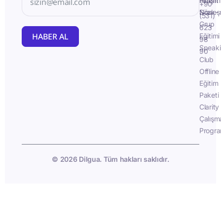
İletişim
Fluent
+90
Sözleş
Now -
(531)
Grup
623
HABER AL
Eğitimi
98
Speak
90
Club
Offline
Eğitim
Paketi
Clarity
Çalışm
Progra
© 2026 Dilgua. Tüm hakları saklıdır.