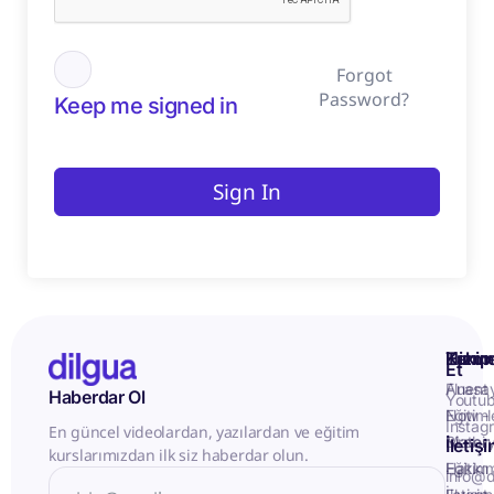
Forgot
Password?
Keep me signed in
Sign In
Kurum
Hizme
Takip
Et
Anasa
Fluent
Haberdar Ol
Youtu
Eğitiml
Now -
Instag
En güncel videolardan, yazılardan ve eğitim
Matery
Birebir
İletiş
kurslarımızdan ilk siz haberdar olun.
Hakkı
Eğitim
info@d