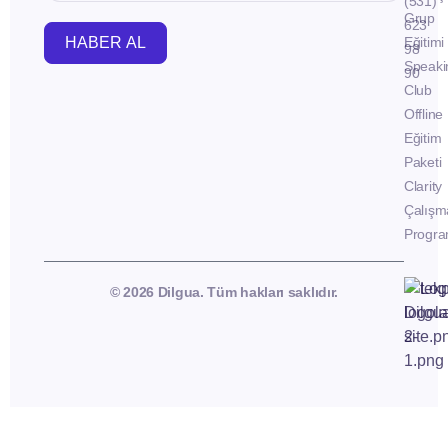
(531)
Grup
623
HABER AL
Eğitimi
98
Speaki
90
Club
Offline
Eğitim
Paketi
Clarity
Çalışm
Progra
© 2026 Dilgua. Tüm hakları saklıdır.