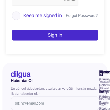
Keep me signed in
Forgot Password?
Sign In
Kuru
Hizme
Takip
Et
Anasay
Fluent
Haberdar Ol
Youtub
Eğitiml
Now -
Instag
En güncel videolardan, yazılardan ve eğitim kurslarımızdan
Materya
Birebir
İletiş
ilk siz haberdar olun.
Hakkı
Eğitim
info@d
İletişim
Fluent
+90
Sözleş
Now -