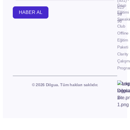
(531)
Grup
623
HABER AL
Eğitimi
98
Speaki
90
Club
Offline
Eğitim
Paketi
Clarity
Çalışm
Progra
© 2026 Dilgua. Tüm hakları saklıdır.