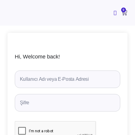
İçeriğe
atla
CAR
0
Hi, Welcome back!