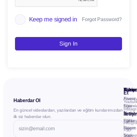
Keep me signed in
Forgot Password?
Sign In
Kuru
Hizme
Takip
Et
Anasay
Fluent
Haberdar Ol
Youtub
Eğitiml
Now -
Instag
En güncel videolardan, yazılardan ve eğitim kurslarımızdan
Materya
Birebir
İletiş
ilk siz haberdar olun.
Hakkı
Eğitim
info@d
İletişim
Fluent
+90
Sözleş
Now -