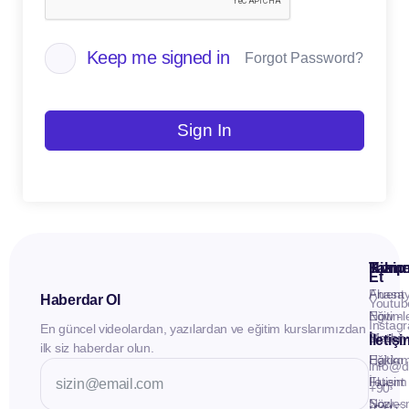
Keep me signed in
Forgot Password?
Sign In
Kuru
Hizme
Takip
Et
Anasay
Fluent
Haberdar Ol
Youtub
Eğitiml
Now -
Instag
En güncel videolardan, yazılardan ve eğitim kurslarımızdan
Materya
Birebir
İletiş
ilk siz haberdar olun.
Hakkı
Eğitim
info@d
İletişim
Fluent
+90
Sözleş
Now -