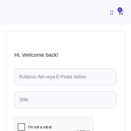
İçeriğe
atla
CAR
0
Hi, Welcome back!