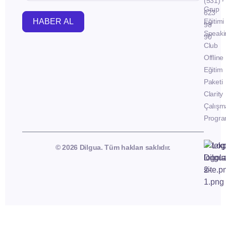
(531)
Grup
623
HABER AL
Eğitimi
98
Speaki
90
Club
Offline
Eğitim
Paketi
Clarity
Çalışm
Progra
© 2026 Dilgua. Tüm hakları saklıdır.