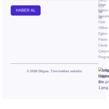
(531)
Grup
623
HABER AL
Eğitimi
98
Speaki
90
Club
Offline
Eğitim
Paketi
Clarity
Çalışm
Progra
© 2026 Dilgua. Tüm hakları saklıdır.