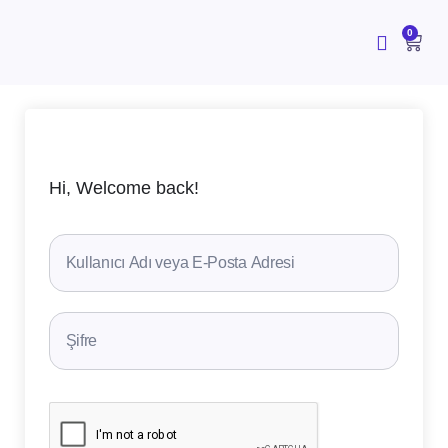
İçeriğe
atla
CAR
0
Hi, Welcome back!