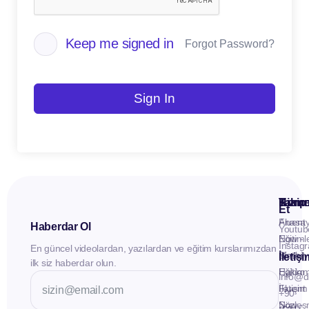
Keep me signed in
Forgot Password?
Sign In
Kuru
Hizme
Takip
Et
Anasay
Fluent
Haberdar Ol
Youtub
Eğitiml
Now -
Instag
En güncel videolardan, yazılardan ve eğitim kurslarımızdan
Materya
Birebir
İletiş
ilk siz haberdar olun.
Hakkı
Eğitim
info@d
İletişim
Fluent
+90
Sözleş
Now -