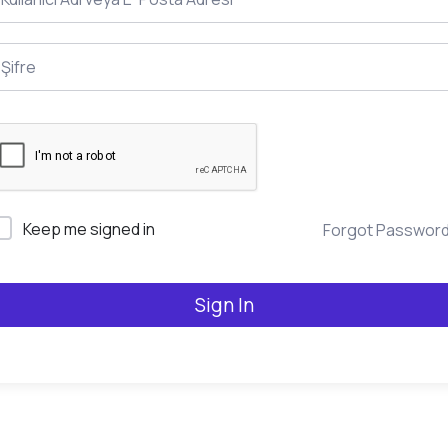
Keep me signed in
Forgot Passwor
Sign In