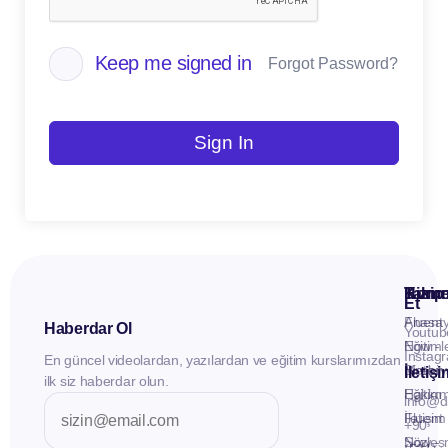
Keep me signed in
Forgot Password?
Sign In
Kuru
Hizme
Takip
Et
Anasay
Fluent
Haberdar Ol
Youtub
Eğitiml
Now -
Instag
En güncel videolardan, yazılardan ve eğitim kurslarımızdan
Materya
Birebir
İletiş
ilk siz haberdar olun.
Hakkı
Eğitim
info@d
İletişim
Fluent
+90
Sözleş
Now -