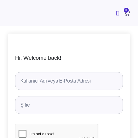
İçeriğe
atla
CAR
0
Hi, Welcome back!