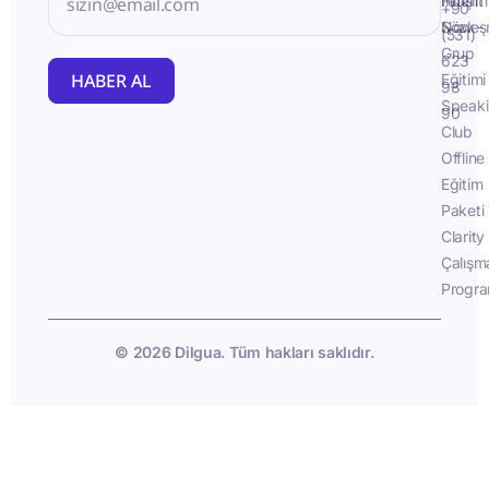
İletişim
Fluent
+90
Sözleş
Now -
(531)
Grup
623
HABER AL
Eğitimi
98
Speak
90
Club
Offline
Eğitim
Paketi
Clarity
Çalışm
Progra
© 2026 Dilgua. Tüm hakları saklıdır.