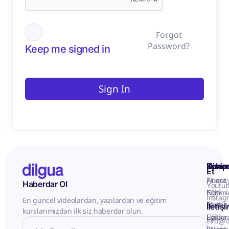
Forgot
Password?
Keep me signed in
Sign In
Kurum
Hizme
Takip
Et
Anasa
Fluent
Haberdar Ol
Youtu
Eğitiml
Now -
Instag
En güncel videolardan, yazılardan ve eğitim
Matery
Birebir
İletiş
kurslarımızdan ilk siz haberdar olun.
Hakkı
Eğitim
info@d