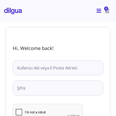
İçeriğe
CAR
atla
0
Hi, Welcome back!