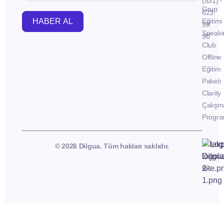
(531)
Grup
623
HABER AL
Eğitimi
98
Speaki
90
Club
Offline
Eğitim
Paketi
Clarity
Çalışm
Progra
© 2026 Dilgua. Tüm hakları saklıdır.