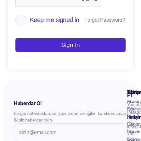
Keep me signed in
Forgot Password?
Sign In
Kuru
Hizme
Takip
Et
Anasay
Fluent
Haberdar Ol
Youtub
Eğitiml
Now -
Instag
En güncel videolardan, yazılardan ve eğitim kurslarımızdan
Materya
Birebir
İletiş
ilk siz haberdar olun.
Hakkı
Eğitim
info@d
İletişim
Fluent
+90
Sözleş
Now -