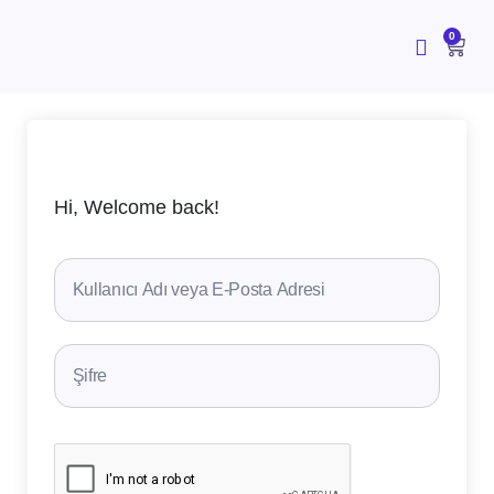
İçeriğe
atla
CAR
0
Hi, Welcome back!