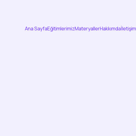
Ana Sayfa
Eğitimlerimiz
Materyaller
Hakkımda
İletişim