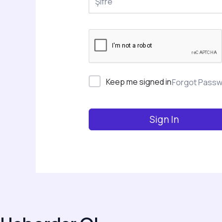
Keep me signed in
Forgot Pass
Sign In