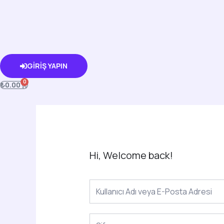
İçeriğe
atla
GIRIŞ YAPIN
0
CART
₺
0.00
Hi, Welcome back!