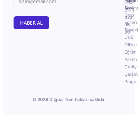
İletişim
Fluent
+90
Sözleş
Now -
(531)
Grup
623
HABER AL
Eğitimi
98
Speak
90
Club
Offline
Eğitim
Paketi
Clarity
Çalışm
Progra
© 2026 Dilgua. Tüm hakları saklıdır.