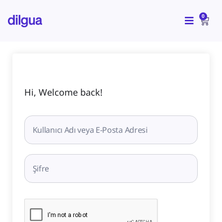
İçeriğe
CAR
atla
0
Hi, Welcome back!