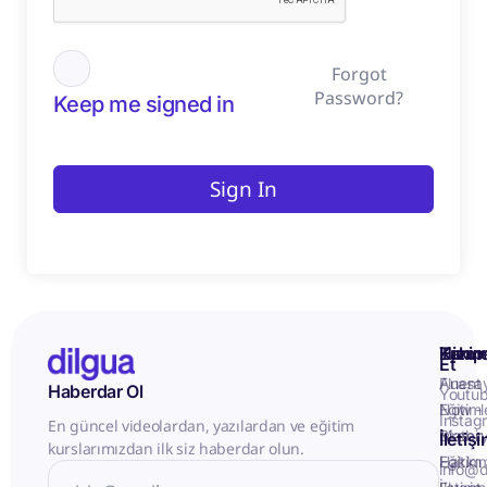
Forgot
Password?
Keep me signed in
Sign In
Kurum
Hizme
Takip
Et
Anasa
Fluent
Haberdar Ol
Youtu
Eğitiml
Now -
Instag
En güncel videolardan, yazılardan ve eğitim
Matery
Birebir
İletiş
kurslarımızdan ilk siz haberdar olun.
Hakkı
Eğitim
info@d