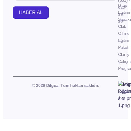
(531)
Grup
623
HABER AL
Eğitimi
98
Speaki
90
Club
Offline
Eğitim
Paketi
Clarity
Çalışm
Progra
© 2026 Dilgua. Tüm hakları saklıdır.