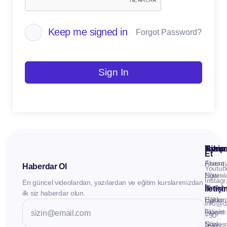
Keep me signed in
Forgot Password?
Sign In
Kuru
Hizme
Takip
Et
Anasay
Fluent
Haberdar Ol
Youtub
Eğitiml
Now -
Instag
En güncel videolardan, yazılardan ve eğitim kurslarımızdan
Materya
Birebir
İletiş
ilk siz haberdar olun.
Hakkı
Eğitim
info@d
İletişim
Fluent
+90
Sözleş
Now -