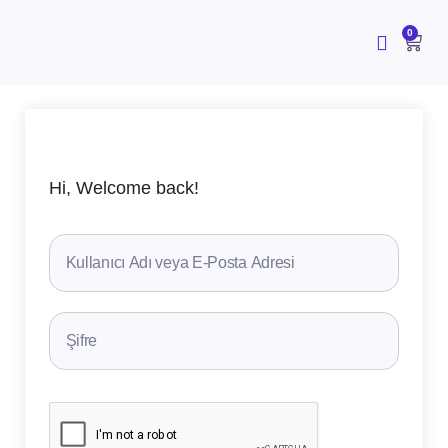
İçeriğe
atla
CAR
0
Hi, Welcome back!