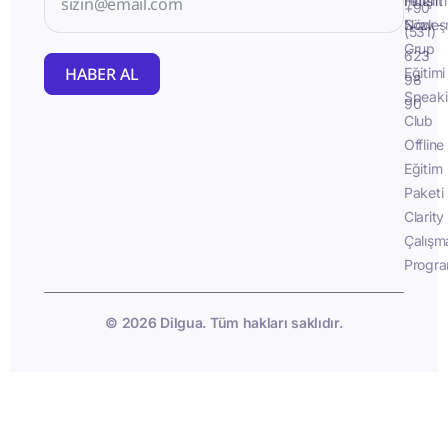
İletişim
Fluent
+90
Sözleş
Now -
(531)
Grup
623
HABER AL
Eğitimi
98
Speak
90
Club
Offline
Eğitim
Paketi
Clarity
Çalışm
Progra
© 2026 Dilgua. Tüm hakları saklıdır.