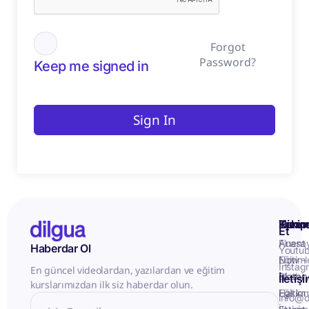
Forgot
Password?
Keep me signed in
Sign In
Kurum
Hizme
Takip
Et
Anasa
Fluent
Haberdar Ol
Youtu
Eğitiml
Now -
Instag
En güncel videolardan, yazılardan ve eğitim
Matery
Birebir
İletiş
kurslarımızdan ilk siz haberdar olun.
Hakkı
Eğitim
info@d