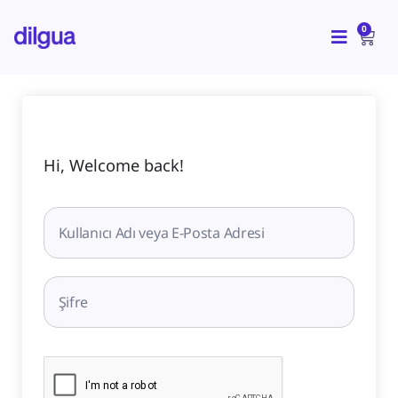
İçeriğe
CAR
atla
0
Hi, Welcome back!