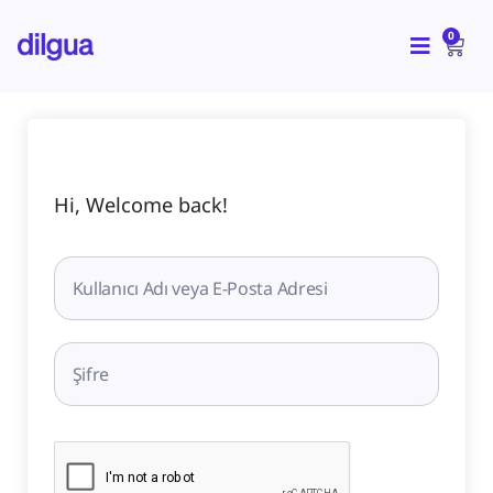
İçeriğe
CAR
atla
0
Hi, Welcome back!