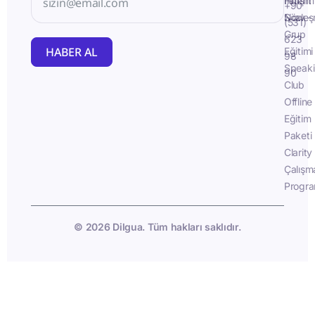
İletişim
Fluent
+90
Sözleş
Now -
(531)
Grup
623
HABER AL
Eğitimi
98
Speak
90
Club
Offline
Eğitim
Paketi
Clarity
Çalışm
Progra
© 2026 Dilgua. Tüm hakları saklıdır.