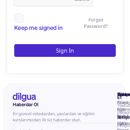
Forgot
Password?
Keep me signed in
Sign In
Kurum
Hizme
Takip
Et
Anasa
Fluent
Haberdar Ol
Youtu
Eğitiml
Now -
Instag
En güncel videolardan, yazılardan ve eğitim
Matery
Birebir
İletiş
kurslarımızdan ilk siz haberdar olun.
Hakkı
Eğitim
info@d