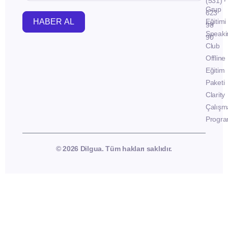
(531)
Grup
623
HABER AL
Eğitimi
98
Speaki
90
Club
Offline
Eğitim
Paketi
Clarity
Çalışm
Progra
© 2026 Dilgua. Tüm hakları saklıdır.