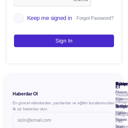
Keep me signed in
Forgot Password?
Sign In
Kuru
Hizme
Takip
Et
Anasay
Fluent
Haberdar Ol
Youtub
Eğitiml
Now -
Instag
En güncel videolardan, yazılardan ve eğitim kurslarımızdan
Materya
Birebir
İletiş
ilk siz haberdar olun.
Hakkı
Eğitim
info@d
İletişim
Fluent
+90
Sözleş
Now -