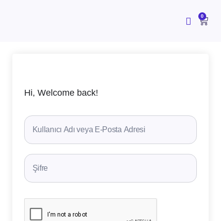
İçeriğe
atla
CAR
0
Hi, Welcome back!