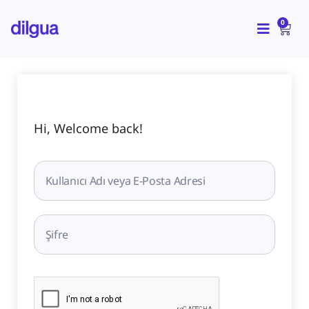
İçeriğe
CAR
atla
0
Hi, Welcome back!