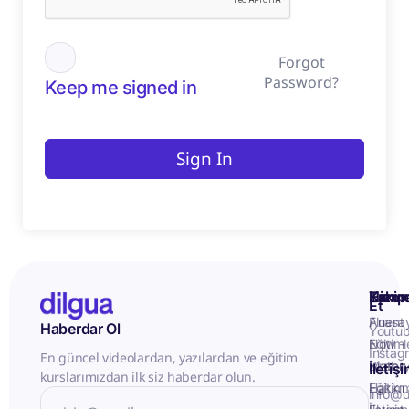
Forgot
Password?
Keep me signed in
Sign In
Kurum
Hizme
Takip
Et
Anasa
Fluent
Haberdar Ol
Youtu
Eğitiml
Now -
Instag
En güncel videolardan, yazılardan ve eğitim
Matery
Birebir
İletiş
kurslarımızdan ilk siz haberdar olun.
Hakkı
Eğitim
info@d