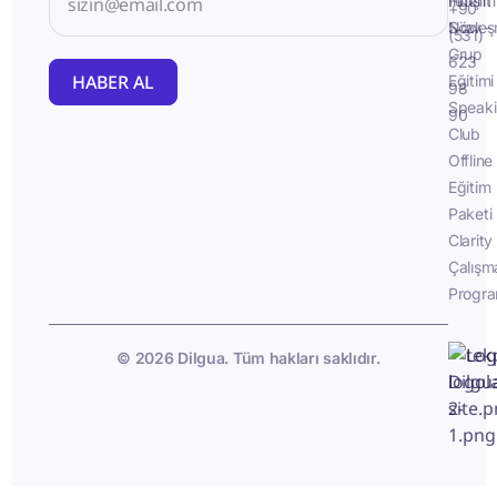
İletişim
Fluent
+90
Sözleş
Now -
(531)
Grup
623
HABER AL
Eğitimi
98
Speak
90
Club
Offline
Eğitim
Paketi
Clarity
Çalışm
Progra
© 2026 Dilgua. Tüm hakları saklıdır.