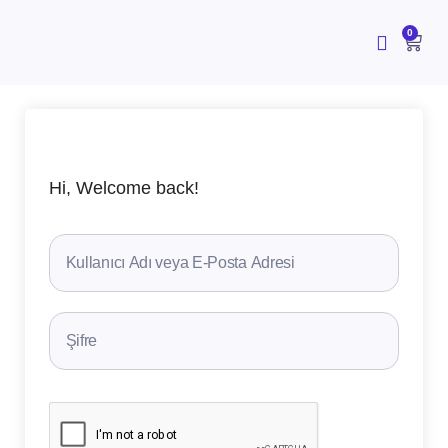
İçeriğe
atla
CAR
0
Hi, Welcome back!