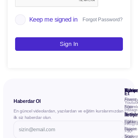
Keep me signed in
Forgot Password?
Sign In
Kuru
Hizme
Takip
Et
Anasay
Fluent
Haberdar Ol
Youtub
Eğitiml
Now -
Instag
En güncel videolardan, yazılardan ve eğitim kurslarımızdan
Materya
Birebir
İletiş
ilk siz haberdar olun.
Hakkı
Eğitim
info@d
İletişim
Fluent
+90
Sözleş
Now -