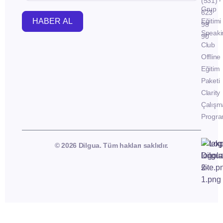
(531)
Grup
623
HABER AL
Eğitimi
98
Speaki
90
Club
Offline
Eğitim
Paketi
Clarity
Çalışm
Progra
© 2026 Dilgua. Tüm hakları saklıdır.