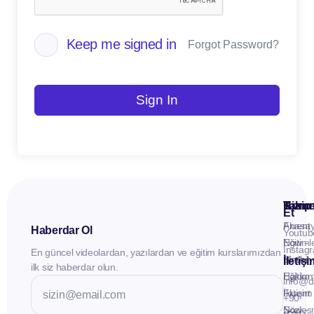
Keep me signed in
Forgot Password?
Sign In
Kuru
Hizme
Takip
Et
Anasay
Fluent
Haberdar Ol
Youtub
Eğitiml
Now -
Instag
En güncel videolardan, yazılardan ve eğitim kurslarımızdan
Materya
Birebir
İletiş
ilk siz haberdar olun.
Hakkı
Eğitim
info@d
İletişim
Fluent
+90
Sözleş
Now -