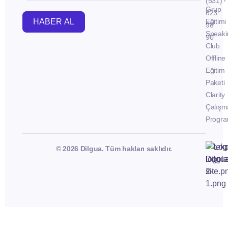
(531)
Grup
623
HABER AL
Eğitimi
98
Speaki
90
Club
Offline
Eğitim
Paketi
Clarity
Çalışm
Progra
© 2026 Dilgua. Tüm hakları saklıdır.