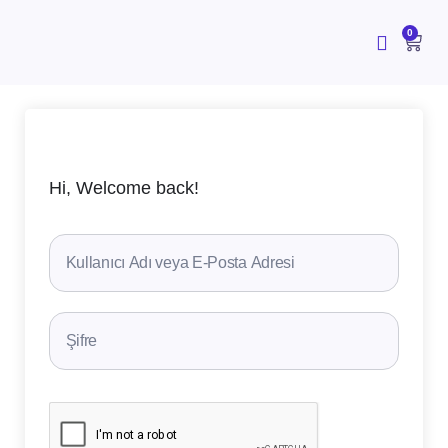
İçeriğe
atla
CAR
0
Hi, Welcome back!