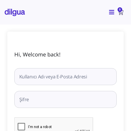
İçeriğe
CAR
atla
0
Hi, Welcome back!