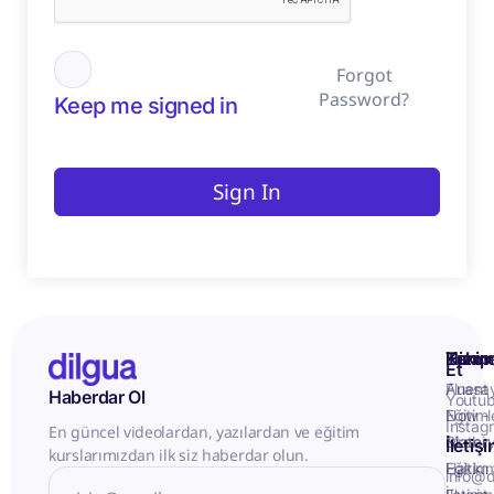
Forgot
Password?
Keep me signed in
Sign In
Kurum
Hizme
Takip
Et
Anasa
Fluent
Haberdar Ol
Youtu
Eğitiml
Now -
Instag
En güncel videolardan, yazılardan ve eğitim
Matery
Birebir
İletiş
kurslarımızdan ilk siz haberdar olun.
Hakkı
Eğitim
info@d