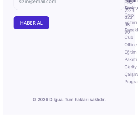
İletişim
Fluent
+90
Sözleş
Now -
(531)
Grup
623
HABER AL
Eğitimi
98
Speak
90
Club
Offline
Eğitim
Paketi
Clarity
Çalışm
Progra
© 2026 Dilgua. Tüm hakları saklıdır.