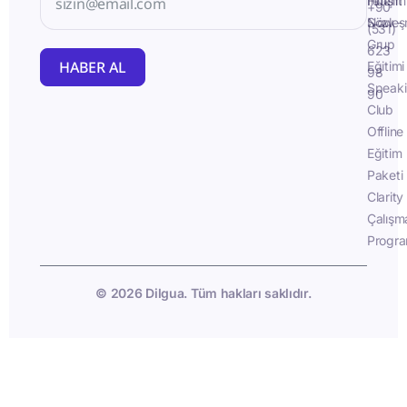
İletişim
Fluent
+90
Sözleş
Now -
(531)
Grup
623
HABER AL
Eğitimi
98
Speak
90
Club
Offline
Eğitim
Paketi
Clarity
Çalışm
Progra
© 2026 Dilgua. Tüm hakları saklıdır.