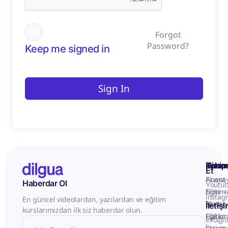
Forgot
Password?
Keep me signed in
Sign In
Kurum
Hizme
Takip
Et
Anasa
Fluent
Haberdar Ol
Youtu
Eğitiml
Now -
Instag
En güncel videolardan, yazılardan ve eğitim
Matery
Birebir
İletiş
kurslarımızdan ilk siz haberdar olun.
Hakkı
Eğitim
info@d