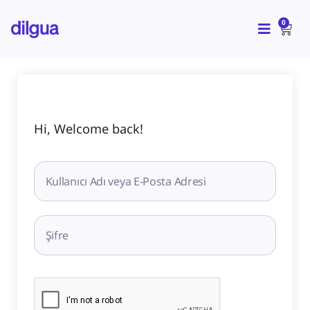
İçeriğe
CAR
atla
0
Hi, Welcome back!