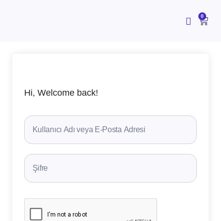
İçeriğe
atla
CAR
0
Hi, Welcome back!