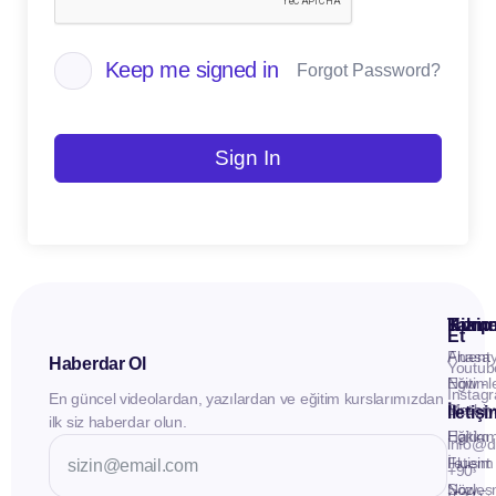
Keep me signed in
Forgot Password?
Sign In
Kuru
Hizme
Takip
Et
Anasay
Fluent
Haberdar Ol
Youtub
Eğitiml
Now -
Instag
En güncel videolardan, yazılardan ve eğitim kurslarımızdan
Materya
Birebir
İletiş
ilk siz haberdar olun.
Hakkı
Eğitim
info@d
İletişim
Fluent
+90
Sözleş
Now -