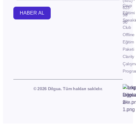
(531)
Grup
623
HABER AL
Eğitimi
98
Speaki
90
Club
Offline
Eğitim
Paketi
Clarity
Çalışm
Progra
© 2026 Dilgua. Tüm hakları saklıdır.