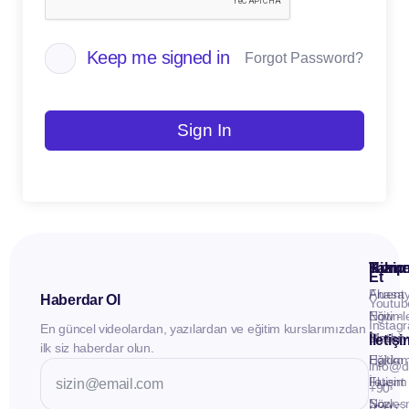
Keep me signed in
Forgot Password?
Sign In
Kuru
Hizme
Takip
Et
Anasay
Fluent
Haberdar Ol
Youtub
Eğitiml
Now -
Instag
En güncel videolardan, yazılardan ve eğitim kurslarımızdan
Materya
Birebir
İletiş
ilk siz haberdar olun.
Hakkı
Eğitim
info@d
İletişim
Fluent
+90
Sözleş
Now -