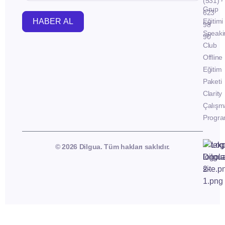
(531)
Grup
623
HABER AL
Eğitimi
98
Speaki
90
Club
Offline
Eğitim
Paketi
Clarity
Çalışm
Progra
© 2026 Dilgua. Tüm hakları saklıdır.