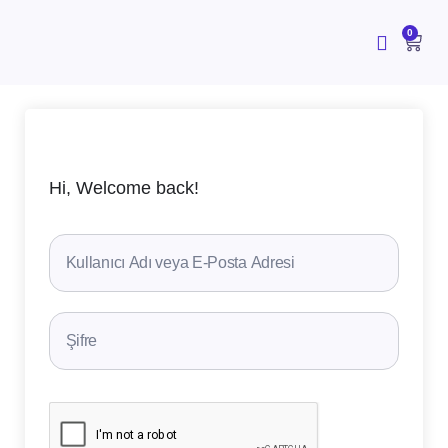
İçeriğe
atla
CAR
0
Hi, Welcome back!