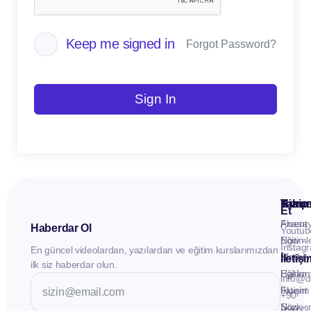
Keep me signed in
Forgot Password?
Sign In
Kuru
Hizme
Takip
Et
Anasay
Fluent
Haberdar Ol
Youtub
Eğitiml
Now -
Instag
En güncel videolardan, yazılardan ve eğitim kurslarımızdan
Materya
Birebir
İletiş
ilk siz haberdar olun.
Hakkı
Eğitim
info@d
İletişim
Fluent
+90
Sözleş
Now -