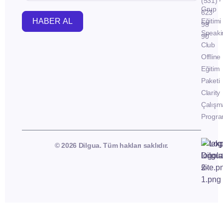
(531)
Grup
623
HABER AL
Eğitimi
98
Speaki
90
Club
Offline
Eğitim
Paketi
Clarity
Çalışm
Progra
© 2026 Dilgua. Tüm hakları saklıdır.