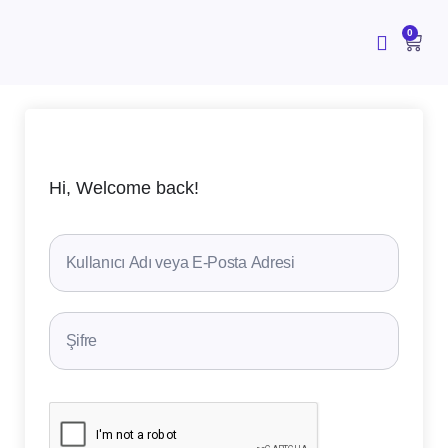
İçeriğe
atla
CAR
0
Hi, Welcome back!