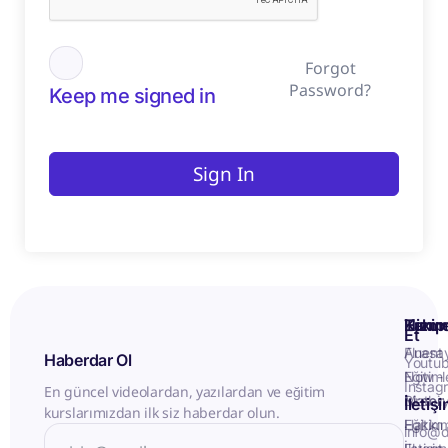
Forgot
Password?
Keep me signed in
Sign In
Kurum
Hizme
Takip
Et
Anasa
Fluent
Haberdar Ol
Youtu
Eğitiml
Now -
Instag
En güncel videolardan, yazılardan ve eğitim
Matery
Birebir
İletiş
kurslarımızdan ilk siz haberdar olun.
Hakkı
Eğitim
info@d