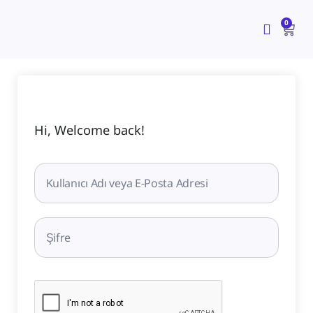
İçeriğe
CAR
atla
0
Hi, Welcome back!