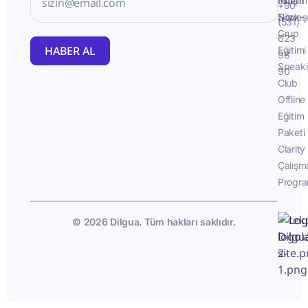
İletişim
Fluent
+90
Sözleş
Now -
(531)
Grup
623
HABER AL
Eğitimi
98
Speak
90
Club
Offline
Eğitim
Paketi
Clarity
Çalışm
Progra
© 2026 Dilgua. Tüm hakları saklıdır.