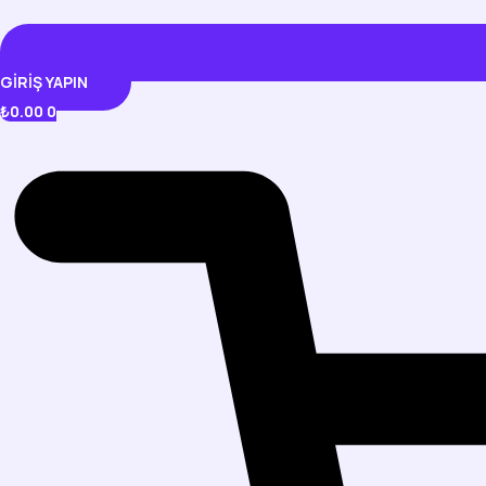
GIRIŞ YAPIN
₺
0.00
0