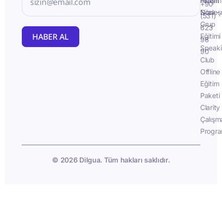
İletişim
Fluent
+90
Sözleş
Now -
(531)
Grup
623
HABER AL
Eğitimi
98
Speak
90
Club
Offline
Eğitim
Paketi
Clarity
Çalışm
Progra
© 2026 Dilgua. Tüm hakları saklıdır.