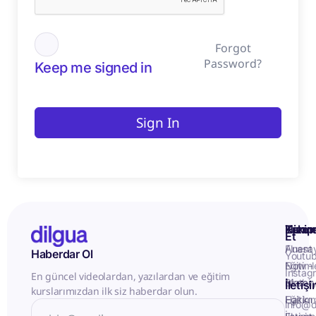
Forgot
Password?
Keep me signed in
Sign In
Kurum
Hizme
Takip
Et
Anasa
Fluent
Haberdar Ol
Youtu
Eğitiml
Now -
Instag
En güncel videolardan, yazılardan ve eğitim
Matery
Birebir
İletiş
kurslarımızdan ilk siz haberdar olun.
Hakkı
Eğitim
info@d