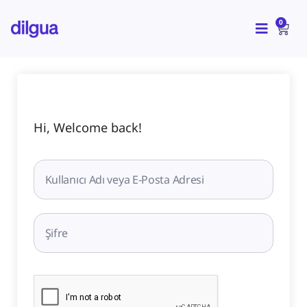
İçeriğe
CAR
atla
0
Hi, Welcome back!