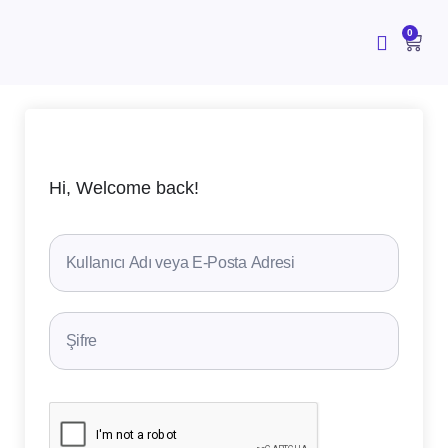
İçeriğe
atla
CAR
0
Hi, Welcome back!