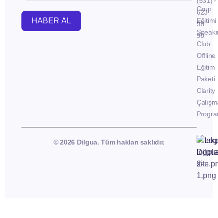
(531)
Grup
623
HABER AL
Eğitimi
98
Speaki
90
Club
Offline
Eğitim
Paketi
Clarity
Çalışm
Progra
© 2026 Dilgua. Tüm hakları saklıdır.