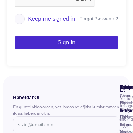
Keep me signed in
Forgot Password?
Sign In
Kuru
Hizme
Takip
Et
Anasay
Fluent
Haberdar Ol
Youtub
Eğitiml
Now -
Instag
En güncel videolardan, yazılardan ve eğitim kurslarımızdan
Materya
Birebir
İletiş
ilk siz haberdar olun.
Hakkı
Eğitim
info@d
İletişim
Fluent
+90
Sözleş
Now -