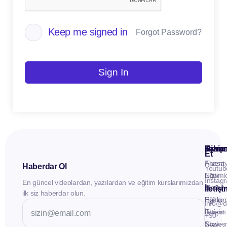
Keep me signed in
Forgot Password?
Sign In
Kuru
Hizme
Takip
Et
Anasay
Fluent
Haberdar Ol
Youtub
Eğitiml
Now -
Instag
En güncel videolardan, yazılardan ve eğitim kurslarımızdan
Materya
Birebir
İletiş
ilk siz haberdar olun.
Hakkı
Eğitim
info@d
İletişim
Fluent
+90
Sözleş
Now -