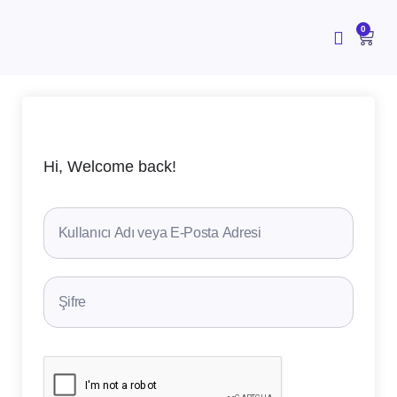
İçeriğe
atla
CAR
0
Hi, Welcome back!