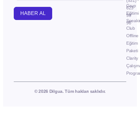
(531)
Grup
623
HABER AL
Eğitimi
98
Speaki
90
Club
Offline
Eğitim
Paketi
Clarity
Çalışm
Progra
© 2026 Dilgua. Tüm hakları saklıdır.