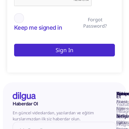
Forgot
Password?
Keep me signed in
Sign In
Kurum
Hizme
Takip
Et
Anasa
Fluent
Haberdar Ol
Youtu
Eğitiml
Now -
Instag
En güncel videolardan, yazılardan ve eğitim
Matery
Birebir
İletiş
kurslarımızdan ilk siz haberdar olun.
Hakkı
Eğitim
info@d