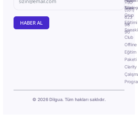
İletişim
Fluent
+90
Sözleş
Now -
(531)
Grup
623
HABER AL
Eğitimi
98
Speak
90
Club
Offline
Eğitim
Paketi
Clarity
Çalışm
Progra
© 2026 Dilgua. Tüm hakları saklıdır.