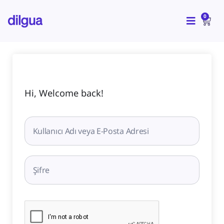
İçeriğe
CAR
atla
0
Hi, Welcome back!