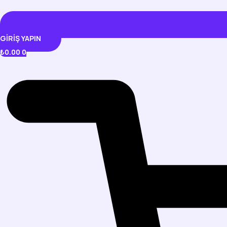
GIRIŞ YAPIN
₺
0.00
0