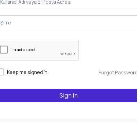
Keep me signed in
Forgot Passwor
Sign In