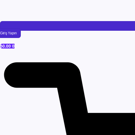
Giriş Yapın
₺
0.00
0