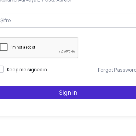
Keep me signed in
Forgot Passwor
Sign In