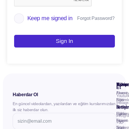
Keep me signed in
Forgot Password?
Sign In
Kuru
Hizme
Takip
Et
Anasay
Fluent
Haberdar Ol
Youtub
Eğitiml
Now -
Instag
En güncel videolardan, yazılardan ve eğitim kurslarımızdan
Materya
Birebir
İletiş
ilk siz haberdar olun.
Hakkı
Eğitim
info@d
İletişim
Fluent
+90
Sözleş
Now -