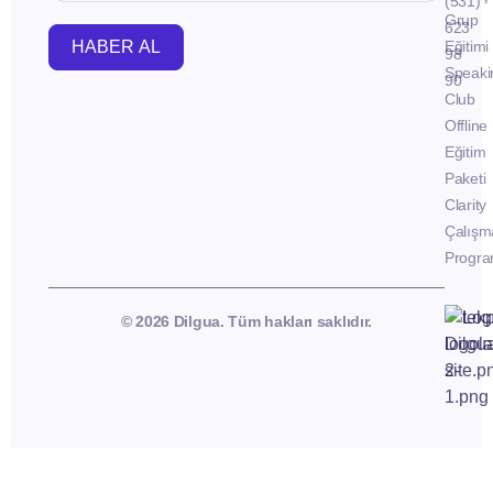
(531)
Grup
623
HABER AL
Eğitimi
98
Speaki
90
Club
Offline
Eğitim
Paketi
Clarity
Çalışm
Progra
© 2026 Dilgua. Tüm hakları saklıdır.