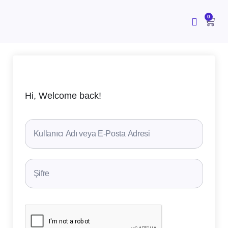
İçeriğe
atla
CAR
0
Hi, Welcome back!