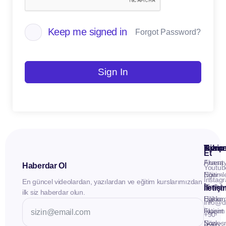
Keep me signed in
Forgot Password?
Sign In
Kuru
Hizme
Takip
Et
Anasay
Fluent
Haberdar Ol
Youtub
Eğitiml
Now -
Instag
En güncel videolardan, yazılardan ve eğitim kurslarımızdan
Materya
Birebir
İletiş
ilk siz haberdar olun.
Hakkı
Eğitim
info@d
İletişim
Fluent
+90
Sözleş
Now -