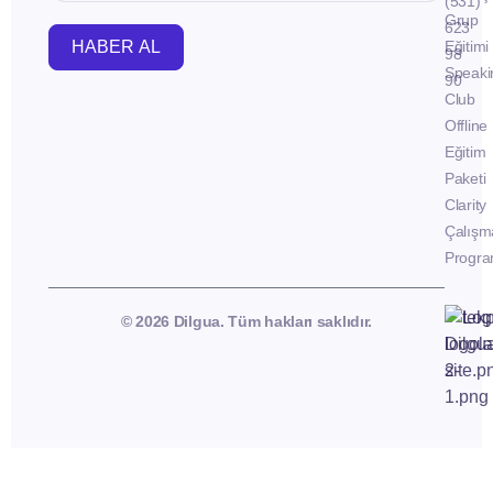
(531)
Grup
623
HABER AL
Eğitimi
98
Speaki
90
Club
Offline
Eğitim
Paketi
Clarity
Çalışm
Progra
© 2026 Dilgua. Tüm hakları saklıdır.