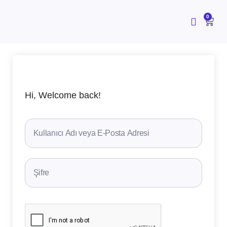
İçeriğe
atla
CAR
0
Hi, Welcome back!