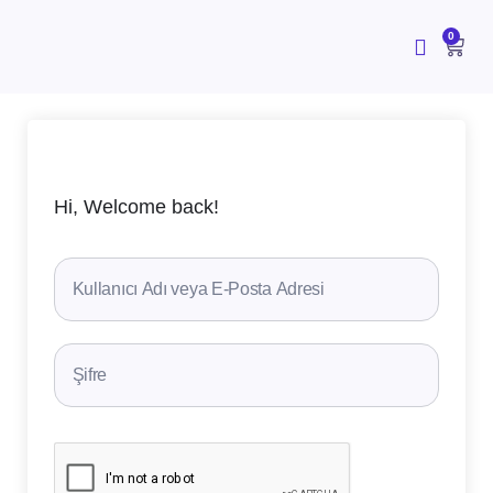
İçeriğe
atla
CAR
0
Hi, Welcome back!