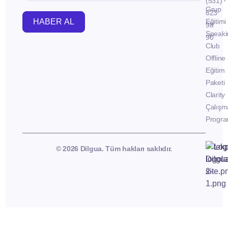
(531)
Grup
623
HABER AL
Eğitimi
98
Speaki
90
Club
Offline
Eğitim
Paketi
Clarity
Çalışm
Progra
© 2026 Dilgua. Tüm hakları saklıdır.