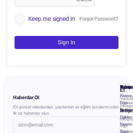
Keep me signed in
Forgot Password?
Sign In
Kuru
Hizme
Takip
Et
Anasay
Fluent
Haberdar Ol
Youtub
Eğitiml
Now -
Instag
En güncel videolardan, yazılardan ve eğitim kurslarımızdan
Materya
Birebir
İletiş
ilk siz haberdar olun.
Hakkı
Eğitim
info@d
İletişim
Fluent
+90
Sözleş
Now -