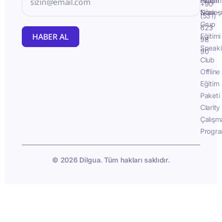
İletişim
Fluent
+90
Sözleş
Now -
(531)
Grup
623
HABER AL
Eğitimi
98
Speak
90
Club
Offline
Eğitim
Paketi
Clarity
Çalışm
Progra
© 2026 Dilgua. Tüm hakları saklıdır.