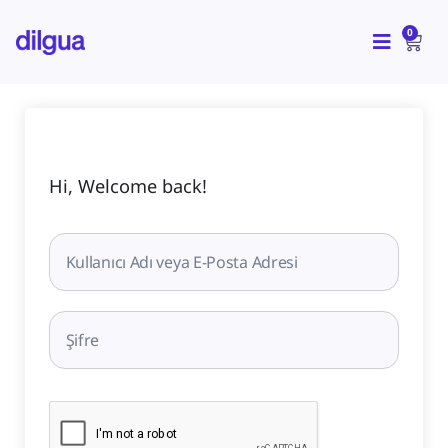
İçeriğe
CAR
atla
0
Hi, Welcome back!