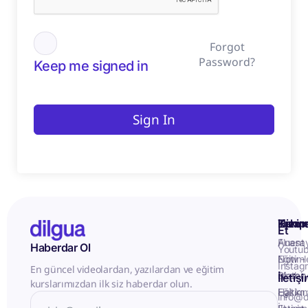
Forgot
Password?
Keep me signed in
Sign In
Kurum
Hizme
Takip
Et
Anasa
Fluent
Haberdar Ol
Youtu
Eğitiml
Now -
Instag
En güncel videolardan, yazılardan ve eğitim
Matery
Birebir
İletiş
kurslarımızdan ilk siz haberdar olun.
Hakkı
Eğitim
info@d