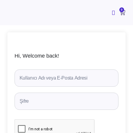
İçeriğe
atla
CAR
0
Hi, Welcome back!