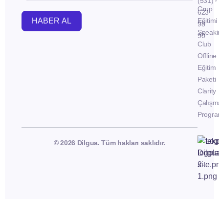
(531)
Grup
623
HABER AL
Eğitimi
98
Speaki
90
Club
Offline
Eğitim
Paketi
Clarity
Çalışm
Progra
© 2026 Dilgua. Tüm hakları saklıdır.