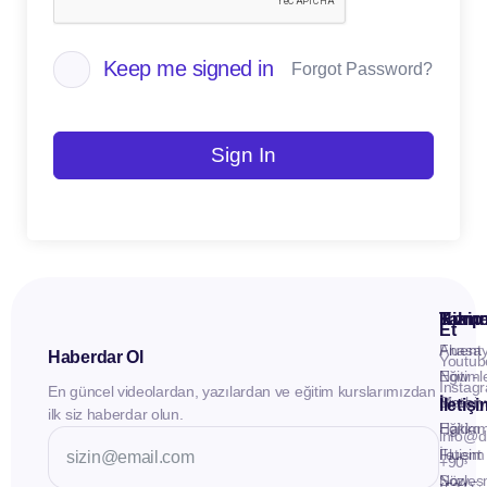
Keep me signed in
Forgot Password?
Sign In
Kuru
Hizme
Takip
Et
Anasay
Fluent
Haberdar Ol
Youtub
Eğitiml
Now -
Instag
En güncel videolardan, yazılardan ve eğitim kurslarımızdan
Materya
Birebir
İletiş
ilk siz haberdar olun.
Hakkı
Eğitim
info@d
İletişim
Fluent
+90
Sözleş
Now -