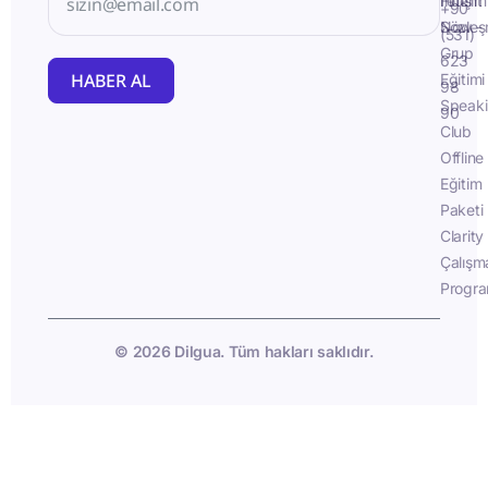
İletişim
Fluent
+90
Sözleş
Now -
(531)
Grup
623
HABER AL
Eğitimi
98
Speak
90
Club
Offline
Eğitim
Paketi
Clarity
Çalışm
Progra
© 2026 Dilgua. Tüm hakları saklıdır.