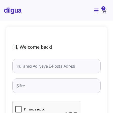
İçeriğe
CAR
atla
0
Hi, Welcome back!