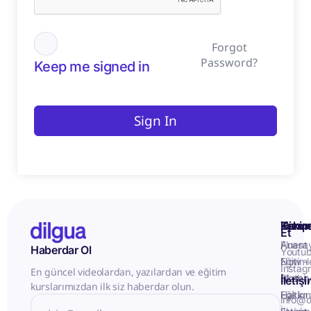
Forgot
Password?
Keep me signed in
Sign In
Kurum
Hizme
Takip
Et
Anasa
Fluent
Haberdar Ol
Youtu
Eğitiml
Now -
Instag
En güncel videolardan, yazılardan ve eğitim
Matery
Birebir
İletiş
kurslarımızdan ilk siz haberdar olun.
Hakkı
Eğitim
info@d